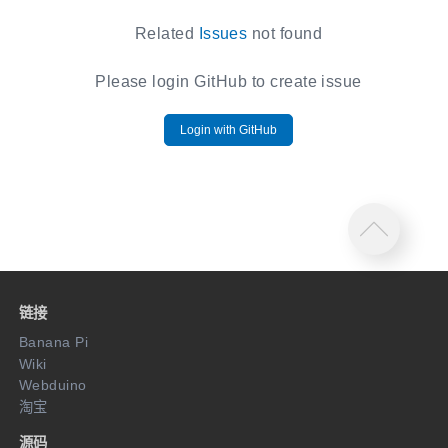
Related
Issues
not found
Please login GitHub to create issue
Login with GitHub
链接
Banana Pi
Wiki
Webduino
淘宝
源码