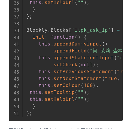
this
.
setHelpUrl
(
""
)
;
}
}
;
Blockly
.
Blocks
[
'itpk_ask_ip'
]
=
{
init
:
function
(
)
{
this
.
appendDummyInput
(
)
.
appendField
(
"问 茉莉 查本机网
this
.
appendStatementInput
(
"ca
.
setCheck
(
null
)
;
this
.
setPreviousStatement
(
tru
this
.
setNextStatement
(
true
,
n
this
.
setColour
(
160
)
;
this
.
setTooltip
(
""
)
;
this
.
setHelpUrl
(
""
)
;
}
}
;