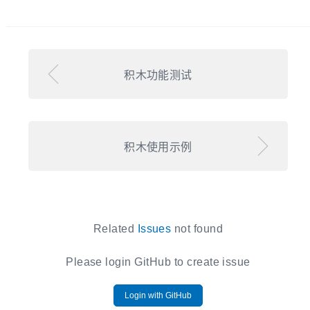
积木功能测试
积木使用示例
Related
Issues
not found
Please login GitHub to create issue
Login with GitHub