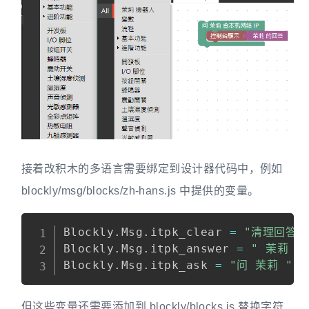
接着改积木的多语言需要绑定到设计器代码中，例如
blockly/msg/blocks/zh-hans.js 中提供的变量。
Blockly
.
Msg
.
itpk_clear 
=
"清理回答"
Blockly
.
Msg
.
itpk_answer 
=
" 茉莉 的
Blockly
.
Msg
.
itpk_ask 
=
"问 茉莉 "
;
但这些变量还需要添加到 blockly/blocks.js 替换字符