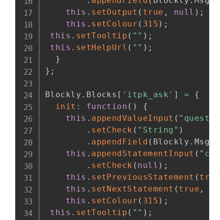
.
appendField
(
Blockly
.
Msg
.
this
.
setOutput
(
true
,
null
)
;
this
.
setColour
(
315
)
;
this
.
setTooltip
(
""
)
;
this
.
setHelpUrl
(
""
)
;
}
}
;
Blockly
.
Blocks
[
'itpk_ask'
]
=
{
init
:
function
(
)
{
this
.
appendValueInput
(
"questi
.
setCheck
(
"String"
)
.
appendField
(
Blockly
.
Msg
.
this
.
appendStatementInput
(
"ca
.
setCheck
(
null
)
;
this
.
setPreviousStatement
(
tru
this
.
setNextStatement
(
true
,
n
this
.
setColour
(
315
)
;
this
.
setTooltip
(
""
)
;