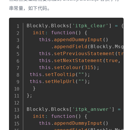
串常量，如下代码。
Blockly
.
Blocks
[
'itpk_clear'
]
=
{
init
:
function
(
)
{
this
.
appendDummyInput
(
)
.
appendField
(
Blockly
.
Msg
.
this
.
setPreviousStatement
(
tru
this
.
setNextStatement
(
true
,
n
this
.
setColour
(
315
)
;
this
.
setTooltip
(
""
)
;
this
.
setHelpUrl
(
""
)
;
}
}
;
Blockly
.
Blocks
[
'itpk_answer'
]
=
{
init
:
function
(
)
{
this
.
appendDummyInput
(
)