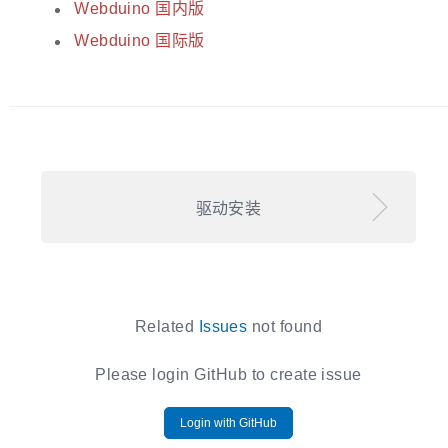
Webduino 国内版
Webduino 国际版
驱动安装
Related
Issues
not found
Please login GitHub to create issue
Login with GitHub