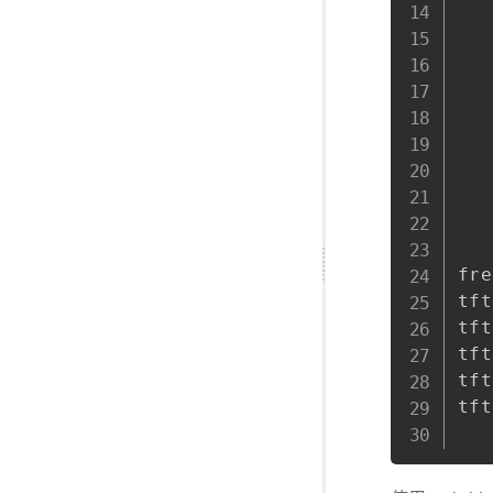
   
   
   
   
   
   
   
   
fre
tft
tft
tft
tft
tft