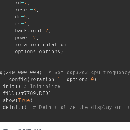
     rd
=
7
,
     reset
=
3
,
     dc
=
5
,
     cs
=
4
,
     backlight
=
2
,
     power
=
2
,
     rotation
=
rotation
,
     options
=
options
)
q
(
240_000_000
)
# Set esp32s3 cpu frequenc
 
=
 config
(
rotation
=
1
,
 options
=
0
)
.
init
(
)
# Initialize
.
fill
(
st7789
.
RED
)
.
show
(
True
)
.
deinit
(
)
# Deinitialize the display or i