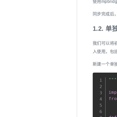
使用mpbri
同步完成后，B
1.2.
单
我们可以将初
入使用，包
新建一个单独的
"""
imp
fro