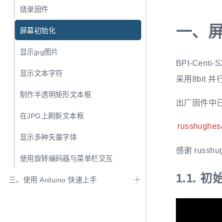
烧录固件
一、
屏幕初始化
显示jpg图片
BPI-Cent
显示文本字符
采用8bit 
制作半透明矩形文本框
出厂固件中已
在JPG上刷新文本框
russhughes
显示多种矢量字体
感谢 russ
使用旋转编码器与菜单栏交互
1.1.
初
三、使用 Arduino 快速上手