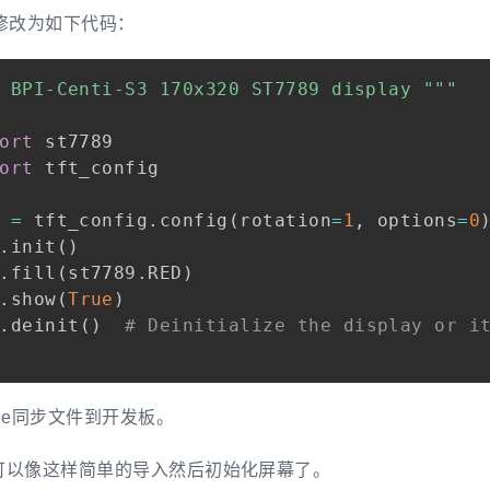
py 修改为如下代码：
 BPI-Centi-S3 170x320 ST7789 display """
ort
ort
 tft_config

 
=
 tft_config
.
config
(
rotation
=
1
,
 options
=
0
.
init
(
)
.
fill
(
st7789
.
RED
)
.
show
(
True
)
.
deinit
(
)
# Deinitialize the display or i
dge同步文件到开发板。
可以像这样简单的导入然后初始化屏幕了。