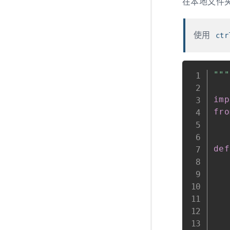
在本地文件夹
使用
ctr
"""
imp
fro
def
   