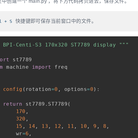
中创建一个 main.py ，将下方代码拷贝进去，保存文件。
快捷键即可保存当前窗口中的文件。
l + S
 BPI-Centi-S3 170x320 ST7789 display """
ort
m
 machine 
import
 freq

config
(
rotation
=
0
,
 options
=
0
)
:
return
 st7789
.
ST7789
(
170
,
320
,
15
,
14
,
13
,
12
,
11
,
10
,
9
,
8
,
     wr
=
6
,