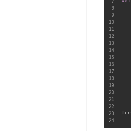
def
   
   
   
   
   
   
   
   
   
fre