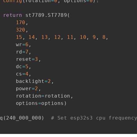
config
(
rotation
=
0
,
 options
=
0
)
:
return
 st7789
.
ST7789
(
170
,
320
,
15
,
14
,
13
,
12
,
11
,
10
,
9
,
8
,
     wr
=
6
,
     rd
=
7
,
     reset
=
3
,
     dc
=
5
,
     cs
=
4
,
     backlight
=
2
,
     power
=
2
,
     rotation
=
rotation
,
     options
=
options
)
q
(
240_000_000
)
# Set esp32s3 cpu frequenc